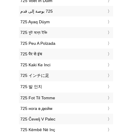
‎725 Voet In Duim
‎725 Ayaq Düym
‎725 ফুট মধ্যে ইঞ্চি
‎725 Peu A Polzada
‎725 पैर से इंच
‎725 Kaki Ke Inci
‎725 インチに足
‎725 발 인치
‎725 Fot Til Tomme
‎725 нога в дюйм
‎725 Čevelj V Palec
‎725 Këmbë Në Inç