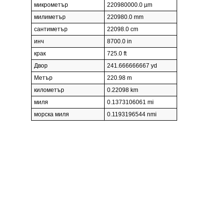
микрометър
220980000.0 µm
милиметър
220980.0 mm
сантиметър
22098.0 cm
инч
8700.0 in
крак
725.0 ft
Двор
241.666666667 yd
Метър
220.98 m
километър
0.22098 km
миля
0.1373106061 mi
морска миля
0.1193196544 nmi