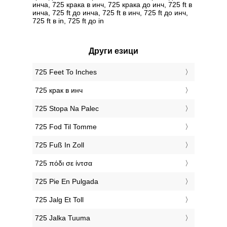
инча, 725 крака в инч, 725 крака до инч, 725 ft в
инча, 725 ft до инча, 725 ft в инч, 725 ft до инч,
725 ft в in, 725 ft до in
Други езици
‎725 Feet To Inches
‎725 крак в инч
‎725 Stopa Na Palec
‎725 Fod Til Tomme
‎725 Fuß In Zoll
‎725 πόδι σε ίντσα
‎725 Pie En Pulgada
‎725 Jalg Et Toll
‎725 Jalka Tuuma