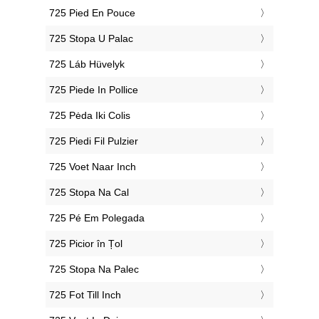
‎725 Pied En Pouce
‎725 Stopa U Palac
‎725 Láb Hüvelyk
‎725 Piede In Pollice
‎725 Pėda Iki Colis
‎725 Piedi Fil Pulzier
‎725 Voet Naar Inch
‎725 Stopa Na Cal
‎725 Pé Em Polegada
‎725 Picior în Țol
‎725 Stopa Na Palec
‎725 Fot Till Inch