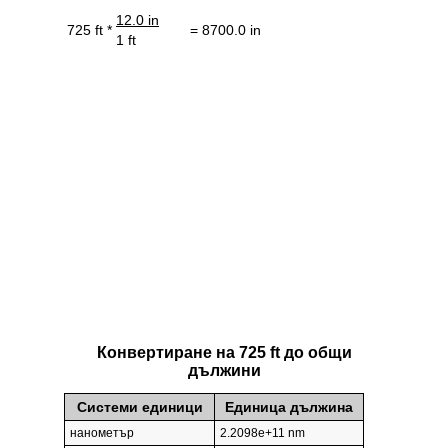
12.0 in
725 ft *
= 8700.0 in
1 ft
Конвертиране на 725 ft до общи
дължини
Системи единици
Единица дължина
нанометър
2.2098e+11 nm