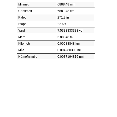
Milimetr
6888.48 mm
Centimetr
688.848 cm
Palec
271.2 in
Stopa
22.6 ft
Yard
7.5333333333 yd
Metr
6.88848 m
Kilometr
0.00688848 km
Míle
0.004280303 mi
Námořní míle
0.0037194816 nmi