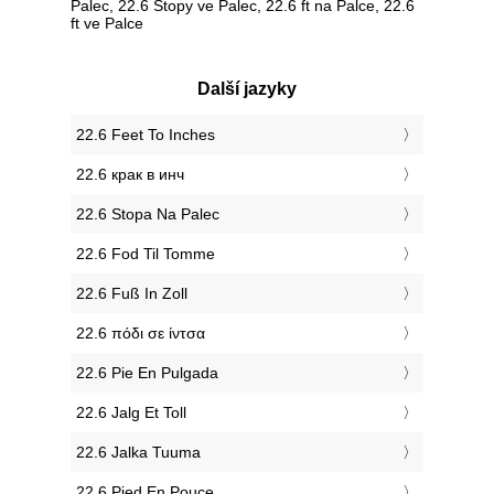
Palec, 22.6 Stopy ve Palec, 22.6 ft na Palce, 22.6
ft ve Palce
Další jazyky
‎22.6 Feet To Inches
‎22.6 крак в инч
‎22.6 Stopa Na Palec
‎22.6 Fod Til Tomme
‎22.6 Fuß In Zoll
‎22.6 πόδι σε ίντσα
‎22.6 Pie En Pulgada
‎22.6 Jalg Et Toll
‎22.6 Jalka Tuuma
‎22.6 Pied En Pouce