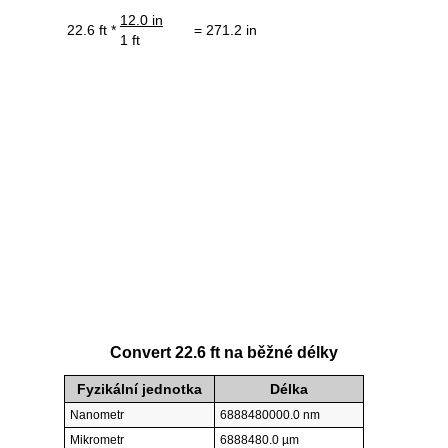
12.0 in
22.6 ft *
= 271.2 in
1 ft
Convert 22.6 ft na běžné délky
Fyzikální jednotka
Délka
Nanometr
6888480000.0 nm
Mikrometr
6888480.0 µm