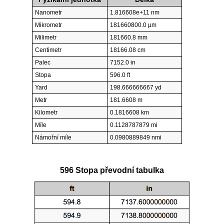
Nanometr
1.816608e+11 nm
Mikrometr
181660800.0 µm
Milimetr
181660.8 mm
Centimetr
18166.08 cm
Palec
7152.0 in
Stopa
596.0 ft
Yard
198.666666667 yd
Metr
181.6608 m
Kilometr
0.1816608 km
Míle
0.1128787879 mi
Námořní míle
0.0980889849 nmi
596 Stopa převodní tabulka