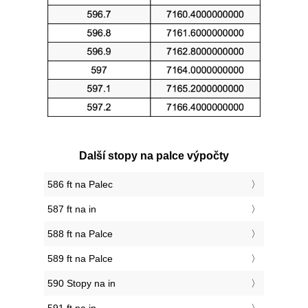
Další stopy na palce výpočty
586 ft na Palec
587 ft na in
588 ft na Palce
589 ft na Palce
590 Stopy na in