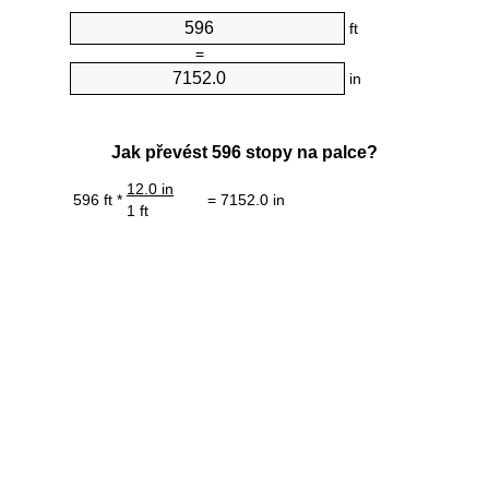
ft
=
in
Jak převést 596 stopy na palce?
12.0 in
596 ft *
= 7152.0 in
1 ft