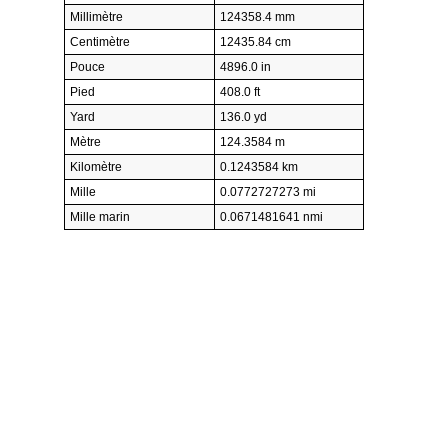
Millimètre
124358.4 mm
Centimètre
12435.84 cm
Pouce
4896.0 in
Pied
408.0 ft
Yard
136.0 yd
Mètre
124.3584 m
Kilomètre
0.1243584 km
Mille
0.0772727273 mi
Mille marin
0.0671481641 nmi