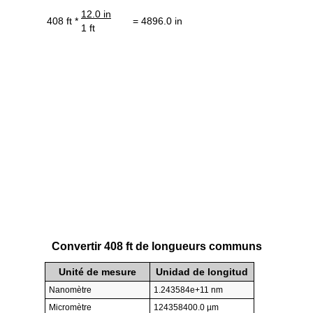
12.0 in
408 ft *
= 4896.0 in
1 ft
Convertir 408 ft de longueurs communs
Unité de mesure
Unidad de longitud
Nanomètre
1.243584e+11 nm
Micromètre
124358400.0 µm