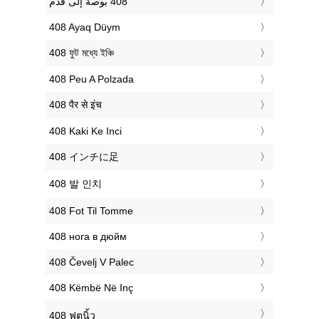
‎408 Ayaq Düym
‎408 ফুট মধ্যে ইঞ্চি
‎408 Peu A Polzada
‎408 पैर से इंच
‎408 Kaki Ke Inci
‎408 インチに足
‎408 발 인치
‎408 Fot Til Tomme
‎408 нога в дюйм
‎408 Čevelj V Palec
‎408 Këmbë Në Inç
‎408 ฟุตนิ้ว