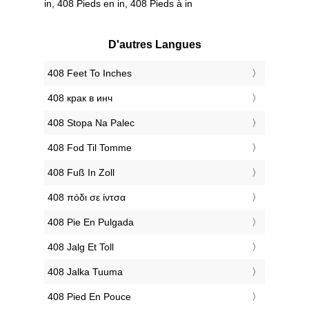
in, 408 Pieds en in, 408 Pieds à in
D'autres Langues
‎408 Feet To Inches
‎408 крак в инч
‎408 Stopa Na Palec
‎408 Fod Til Tomme
‎408 Fuß In Zoll
‎408 πόδι σε ίντσα
‎408 Pie En Pulgada
‎408 Jalg Et Toll
‎408 Jalka Tuuma
‎408 Pied En Pouce