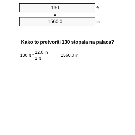
ft
=
in
Kako to pretvoriti 130 stopala na palaca?
12.0 in
130 ft *
= 1560.0 in
1 ft