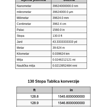
Nanometar
39624000000.0 nm
mikrometar
39624000.0 µm
Milimetar
39624.0 mm
Centimetar
3962.4 cm
Palac
1560.0 in
Stopa
130.0 ft
Jard
43.3333333333 yd
Metar
39.624 m
Kilometar
0.039624 km
Milja
0.0246212121 mi
Nautička milja
0.0213952484 nmi
130 Stopa Tablica konverzije