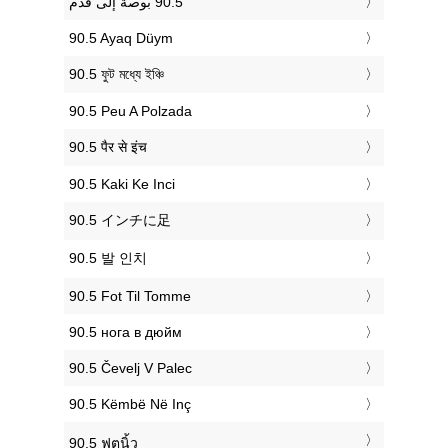
‎90.5 Ayaq Düym
‎90.5 ফুট মধ্যে ইঞ্চি
‎90.5 Peu A Polzada
‎90.5 पैर से इंच
‎90.5 Kaki Ke Inci
‎90.5 インチに足
‎90.5 발 인치
‎90.5 Fot Til Tomme
‎90.5 нога в дюйм
‎90.5 Čevelj V Palec
‎90.5 Këmbë Në Inç
‎90.5 ฟุตนิ้ว