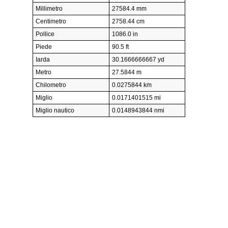
Millimetro
27584.4 mm
Centimetro
2758.44 cm
Pollice
1086.0 in
Piede
90.5 ft
Iarda
30.1666666667 yd
Metro
27.5844 m
Chilometro
0.0275844 km
Miglio
0.0171401515 mi
Miglio nautico
0.0148943844 nmi