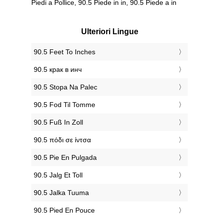
Piedi a Pollice, 90.5 Piede in in, 90.5 Piede a in
Ulteriori Lingue
‎90.5 Feet To Inches
‎90.5 крак в инч
‎90.5 Stopa Na Palec
‎90.5 Fod Til Tomme
‎90.5 Fuß In Zoll
‎90.5 πόδι σε ίντσα
‎90.5 Pie En Pulgada
‎90.5 Jalg Et Toll
‎90.5 Jalka Tuuma
‎90.5 Pied En Pouce