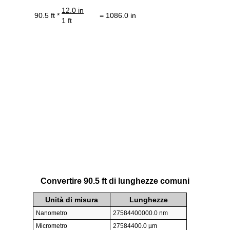
12.0 in
90.5 ft *
= 1086.0 in
1 ft
Convertire 90.5 ft di lunghezze comuni
Unità di misura
Lunghezze
Nanometro
27584400000.0 nm
Micrometro
27584400.0 µm