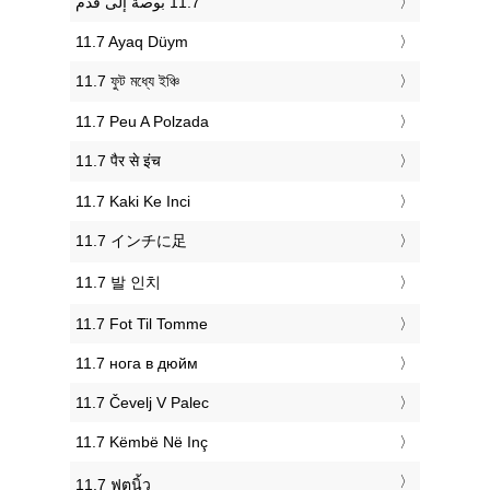
‎11.7 Ayaq Düym
‎11.7 ফুট মধ্যে ইঞ্চি
‎11.7 Peu A Polzada
‎11.7 पैर से इंच
‎11.7 Kaki Ke Inci
‎11.7 インチに足
‎11.7 발 인치
‎11.7 Fot Til Tomme
‎11.7 нога в дюйм
‎11.7 Čevelj V Palec
‎11.7 Këmbë Në Inç
‎11.7 ฟุตนิ้ว