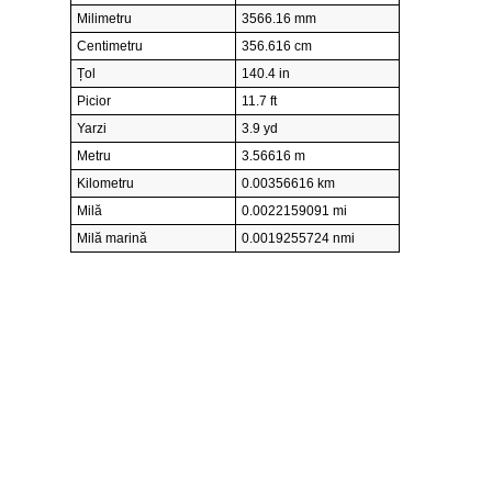
Milimetru
3566.16 mm
Centimetru
356.616 cm
Țol
140.4 in
Picior
11.7 ft
Yarzi
3.9 yd
Metru
3.56616 m
Kilometru
0.00356616 km
Milă
0.0022159091 mi
Milă marină
0.0019255724 nmi