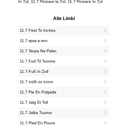
în Țol, 11.7 Picioare la Țol, 11.7 Picioare în Țol
Alte Limbi
‎11.7 Feet To Inches
‎11.7 крак в инч
‎11.7 Stopa Na Palec
‎11.7 Fod Til Tomme
‎11.7 Fuß In Zoll
‎11.7 πόδι σε ίντσα
‎11.7 Pie En Pulgada
‎11.7 Jalg Et Toll
‎11.7 Jalka Tuuma
‎11.7 Pied En Pouce