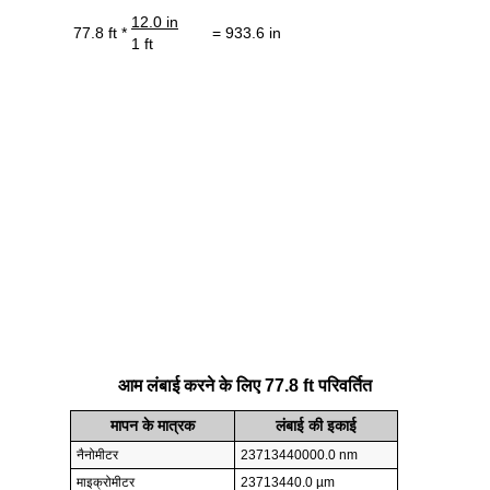
12.0 in
77.8 ft *
= 933.6 in
1 ft
आम लंबाई करने के लिए 77.8 ft परिवर्तित
मापन के मात्रक
लंबाई की इकाई
नैनोमीटर
23713440000.0 nm
माइक्रोमीटर
23713440.0 µm