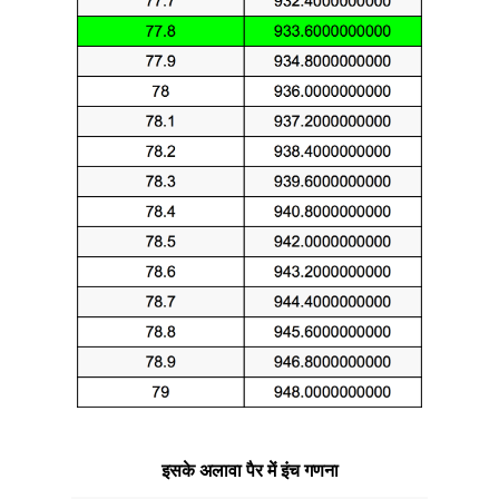
इसके अलावा पैर में इंच गणना