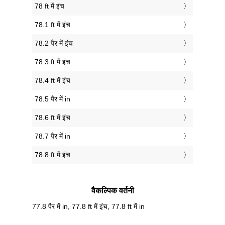
78 ft में इंच
78.1 ft में इंच
78.2 पैर में इंच
78.3 ft में इंच
78.4 ft में इंच
78.5 पैर में in
78.6 ft में इंच
78.7 पैर में in
78.8 ft में इंच
वैकल्पिक वर्तनी
77.8 पैर में in, 77.8 ft में इंच, 77.8 ft में in