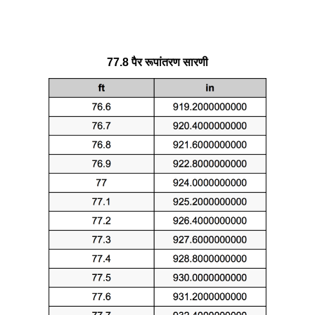
77.8 पैर रूपांतरण सारणी