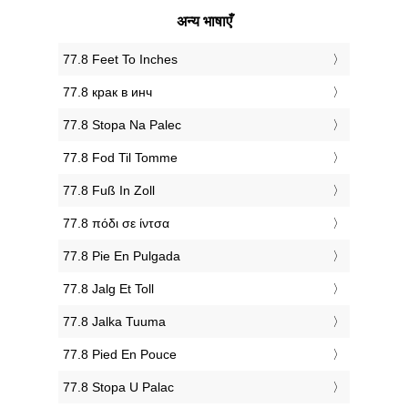
अन्य भाषाएँ
‎77.8 Feet To Inches
‎77.8 крак в инч
‎77.8 Stopa Na Palec
‎77.8 Fod Til Tomme
‎77.8 Fuß In Zoll
‎77.8 πόδι σε ίντσα
‎77.8 Pie En Pulgada
‎77.8 Jalg Et Toll
‎77.8 Jalka Tuuma
‎77.8 Pied En Pouce
‎77.8 Stopa U Palac