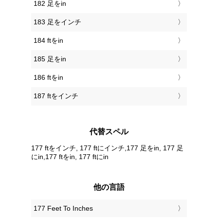
182 足をin
183 足をインチ
184 ftをin
185 足をin
186 ftをin
187 ftをインチ
代替スペル
177 ftをインチ, 177 ftにインチ,177 足をin, 177 足
にin,177 ftをin, 177 ftにin
他の言語
‎177 Feet To Inches