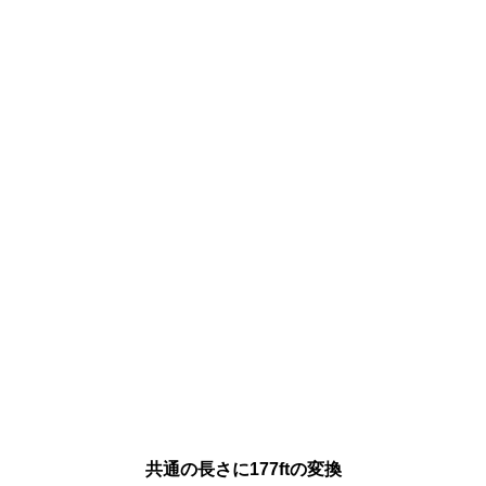
共通の長さに177ftの変換