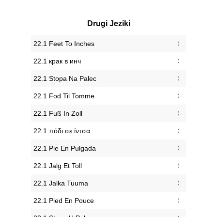
Drugi Jeziki
‎22.1 Feet To Inches
‎22.1 крак в инч
‎22.1 Stopa Na Palec
‎22.1 Fod Til Tomme
‎22.1 Fuß In Zoll
‎22.1 πόδι σε ίντσα
‎22.1 Pie En Pulgada
‎22.1 Jalg Et Toll
‎22.1 Jalka Tuuma
‎22.1 Pied En Pouce