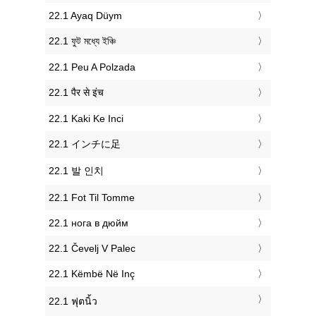
‎22.1 Ayaq Düym
‎22.1 ফুট মধ্যে ইঞ্চি
‎22.1 Peu A Polzada
‎22.1 पैर से इंच
‎22.1 Kaki Ke Inci
‎22.1 インチに足
‎22.1 발 인치
‎22.1 Fot Til Tomme
‎22.1 нога в дюйм
‎22.1 Čevelj V Palec
‎22.1 Këmbë Në Inç
‎22.1 ฟุตนิ้ว