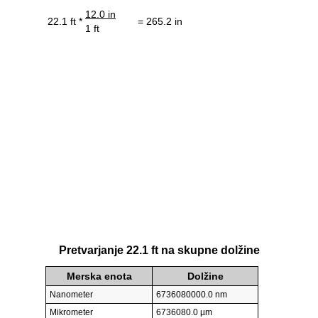
12.0 in
22.1 ft *
= 265.2 in
1 ft
Pretvarjanje 22.1 ft na skupne dolžine
Merska enota
Dolžine
Nanometer
6736080000.0 nm
Mikrometer
6736080.0 µm