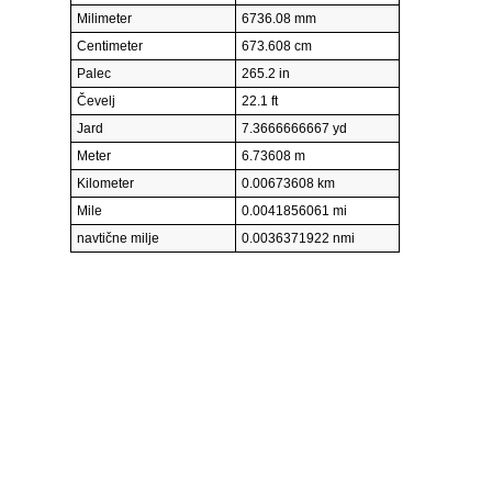
Milimeter
6736.08 mm
Centimeter
673.608 cm
Palec
265.2 in
Čevelj
22.1 ft
Jard
7.3666666667 yd
Meter
6.73608 m
Kilometer
0.00673608 km
Mile
0.0041856061 mi
navtične milje
0.0036371922 nmi