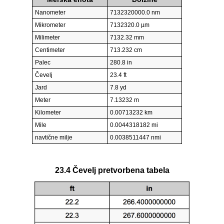
Nanometer
7132320000.0 nm
Mikrometer
7132320.0 µm
Milimeter
7132.32 mm
Centimeter
713.232 cm
Palec
280.8 in
Čevelj
23.4 ft
Jard
7.8 yd
Meter
7.13232 m
Kilometer
0.00713232 km
Mile
0.0044318182 mi
navtične milje
0.0038511447 nmi
23.4 Čevelj pretvorbena tabela