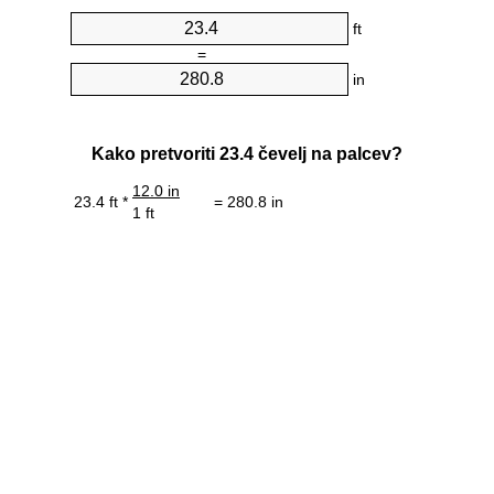
ft
=
in
Kako pretvoriti 23.4 čevelj na palcev?
12.0 in
23.4 ft *
= 280.8 in
1 ft