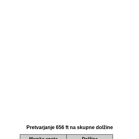
Pretvarjanje 656 ft na skupne dolžine
Merska enota
Dolžina