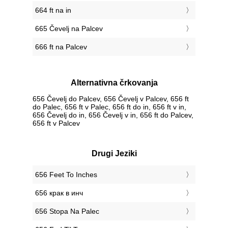
664 ft na in
665 Čevelj na Palcev
666 ft na Palcev
Alternativna črkovanja
656 Čevelj do Palcev, 656 Čevelj v Palcev, 656 ft
do Palec, 656 ft v Palec, 656 ft do in, 656 ft v in,
656 Čevelj do in, 656 Čevelj v in, 656 ft do Palcev,
656 ft v Palcev
Drugi Jeziki
‎656 Feet To Inches
‎656 крак в инч
‎656 Stopa Na Palec