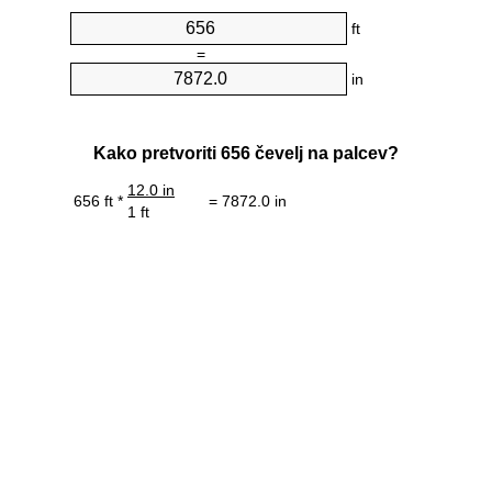
ft
=
in
Kako pretvoriti 656 čevelj na palcev?
12.0 in
656 ft *
= 7872.0 in
1 ft