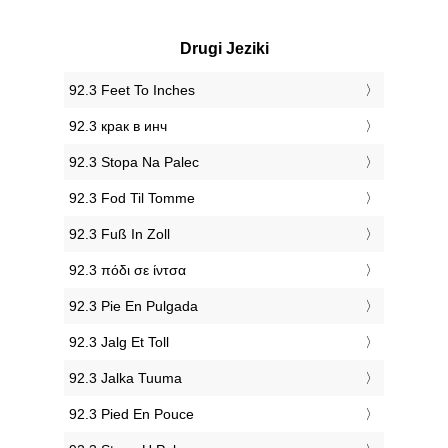
Drugi Jeziki
‎92.3 Feet To Inches
‎92.3 крак в инч
‎92.3 Stopa Na Palec
‎92.3 Fod Til Tomme
‎92.3 Fuß In Zoll
‎92.3 πόδι σε ίντσα
‎92.3 Pie En Pulgada
‎92.3 Jalg Et Toll
‎92.3 Jalka Tuuma
‎92.3 Pied En Pouce