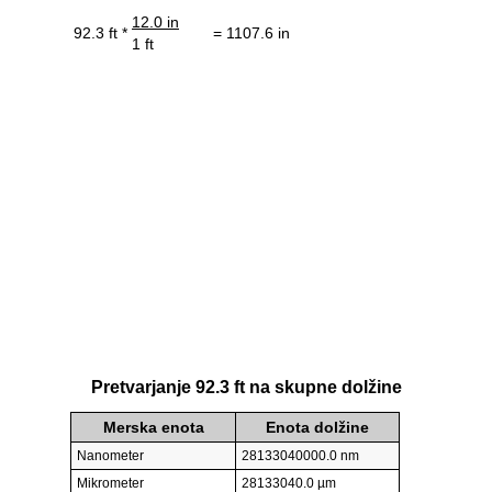
12.0 in
92.3 ft *
= 1107.6 in
1 ft
Pretvarjanje 92.3 ft na skupne dolžine
Merska enota
Enota dolžine
Nanometer
28133040000.0 nm
Mikrometer
28133040.0 µm