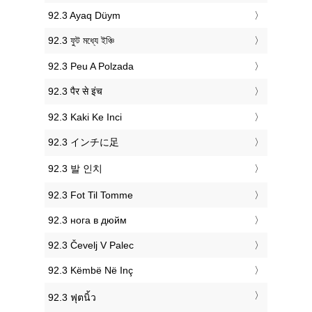
‎92.3 Ayaq Düym
‎92.3 ফুট মধ্যে ইঞ্চি
‎92.3 Peu A Polzada
‎92.3 पैर से इंच
‎92.3 Kaki Ke Inci
‎92.3 インチに足
‎92.3 발 인치
‎92.3 Fot Til Tomme
‎92.3 нога в дюйм
‎92.3 Čevelj V Palec
‎92.3 Këmbë Në Inç
‎92.3 ฟุตนิ้ว