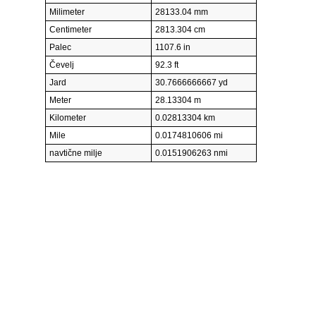
Milimeter
28133.04 mm
Centimeter
2813.304 cm
Palec
1107.6 in
Čevelj
92.3 ft
Jard
30.7666666667 yd
Meter
28.13304 m
Kilometer
0.02813304 km
Mile
0.0174810606 mi
navtične milje
0.0151906263 nmi