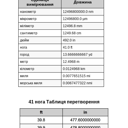
Довжина
вимірювання
нанометр
12496800000.0 nm
мікрометр
12496800.0 µm
міліметр
12496.8 mm
сантиметр
1249.68 cm
дюйм
492.0 in
нога
41.0 ft
город
13.6666666667 yd
метр
12.4968 m
кілометр
0.0124968 km
миля
0.0077651515 mi
морська миля
0.0067477322 nmi
41 нога Таблиця перетворення