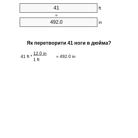
ft
=
in
Як перетворити 41 ноги в дюйма?
12.0 in
41 ft *
= 492.0 in
1 ft