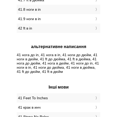
41.7 ft в дюйма
41.8 ноги в in
41.9 ноги в in
42 ft в in
альтернативне написання
41 нога до in, 41 нога в in, 41 ноги до дюйм, 41
ноги в дюйм, 41 ft до дюйма, 41 ft в дюйма, 41
нога до дюйм, 41 нога в дюйм, 41 ноги до in, 41
ноги в in, 41 ноги до дюйма, 41 ноги в дюйма,
41 ft до дюйм, 41 ft в дюйм
Інші мови
‎41 Feet To Inches
‎41 крак в инч
‎41 Stopa Na Palec