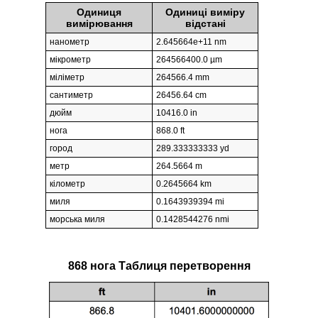
Одиниця
Одиниці виміру
вимірювання
відстані
нанометр
2.645664e+11 nm
мікрометр
264566400.0 µm
міліметр
264566.4 mm
сантиметр
26456.64 cm
дюйм
10416.0 in
нога
868.0 ft
город
289.333333333 yd
метр
264.5664 m
кілометр
0.2645664 km
миля
0.1643939394 mi
морська миля
0.1428544276 nmi
868 нога Таблиця перетворення