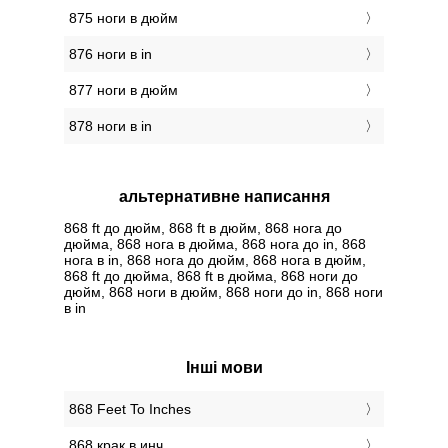
875 ноги в дюйм
876 ноги в in
877 ноги в дюйм
878 ноги в in
альтернативне написання
868 ft до дюйм, 868 ft в дюйм, 868 нога до
дюйма, 868 нога в дюйма, 868 нога до in, 868
нога в in, 868 нога до дюйм, 868 нога в дюйм,
868 ft до дюйма, 868 ft в дюйма, 868 ноги до
дюйм, 868 ноги в дюйм, 868 ноги до in, 868 ноги
в in
Інші мови
‎868 Feet To Inches
‎868 крак в инч