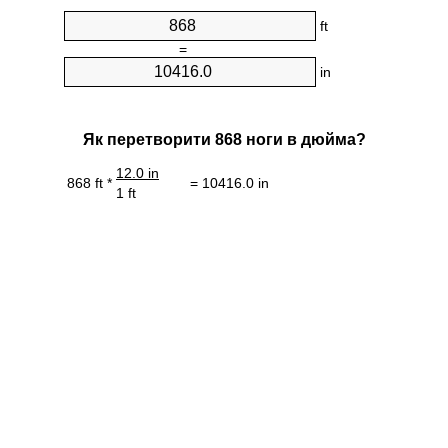
ft
=
in
Як перетворити 868 ноги в дюйма?
12.0 in
868 ft *
= 10416.0 in
1 ft