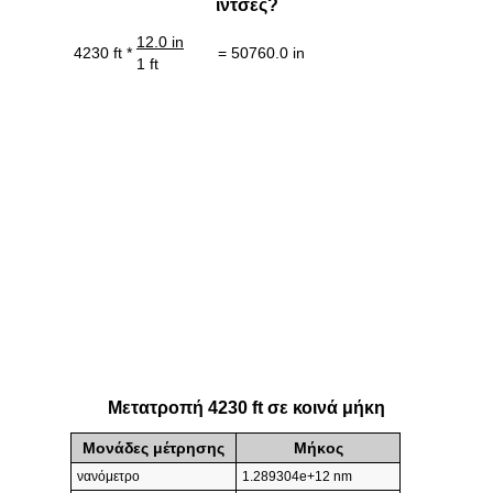
ίντσες?
12.0 in
4230 ft *
= 50760.0 in
1 ft
Μετατροπή 4230 ft σε κοινά μήκη
Μονάδες μέτρησης
Μήκος
νανόμετρο
1.289304e+12 nm