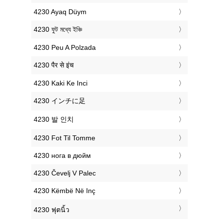
‎4230 Ayaq Düym
‎4230 ফুট মধ্যে ইঞ্চি
‎4230 Peu A Polzada
‎4230 पैर से इंच
‎4230 Kaki Ke Inci
‎4230 インチに足
‎4230 발 인치
‎4230 Fot Til Tomme
‎4230 нога в дюйм
‎4230 Čevelj V Palec
‎4230 Këmbë Në Inç
‎4230 ฟุตนิ้ว