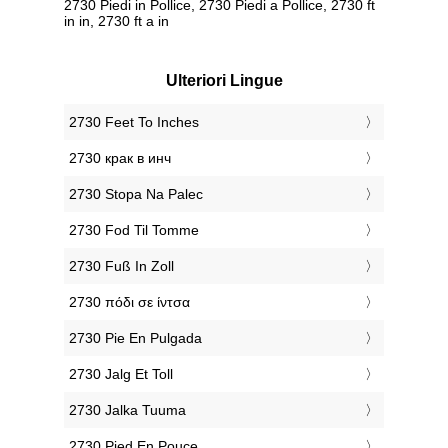
2730 Piedi in Pollice, 2730 Piedi a Pollice, 2730 ft
in in, 2730 ft a in
Ulteriori Lingue
‎2730 Feet To Inches
‎2730 крак в инч
‎2730 Stopa Na Palec
‎2730 Fod Til Tomme
‎2730 Fuß In Zoll
‎2730 πόδι σε ίντσα
‎2730 Pie En Pulgada
‎2730 Jalg Et Toll
‎2730 Jalka Tuuma
‎2730 Pied En Pouce