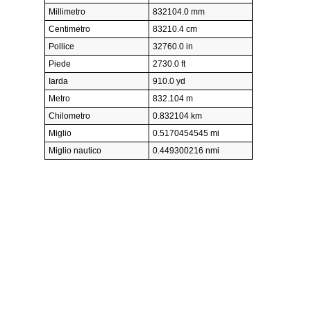
Millimetro
832104.0 mm
Centimetro
83210.4 cm
Pollice
32760.0 in
Piede
2730.0 ft
Iarda
910.0 yd
Metro
832.104 m
Chilometro
0.832104 km
Miglio
0.5170454545 mi
Miglio nautico
0.449300216 nmi