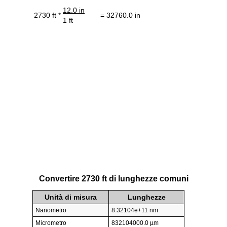
12.0 in
2730 ft *
= 32760.0 in
1 ft
Convertire 2730 ft di lunghezze comuni
Unità di misura
Lunghezze
Nanometro
8.32104e+11 nm
Micrometro
832104000.0 µm