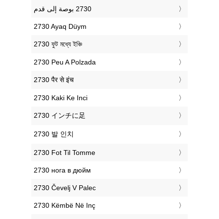
‎2730 Ayaq Düym
‎2730 ফুট মধ্যে ইঞ্চি
‎2730 Peu A Polzada
‎2730 पैर से इंच
‎2730 Kaki Ke Inci
‎2730 インチに足
‎2730 발 인치
‎2730 Fot Til Tomme
‎2730 нога в дюйм
‎2730 Čevelj V Palec
‎2730 Këmbë Në Inç