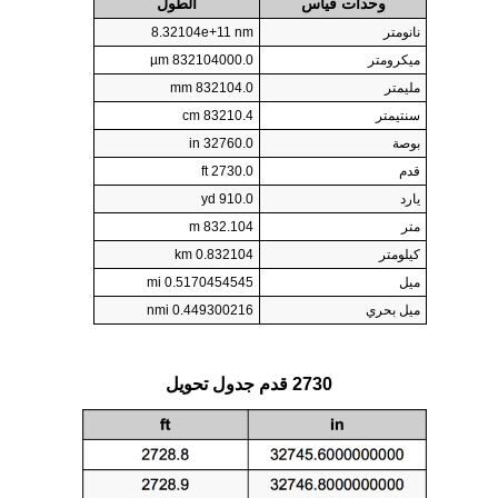
وحدات قياس
الطول
نانومتر
8.32104e+11 nm
ميكرومتر
832104000.0 µm
مليمتر
832104.0 mm
سنتيمتر
83210.4 cm
بوصة
32760.0 in
قدم
2730.0 ft
يارد
910.0 yd
متر
832.104 m
كيلومتر
0.832104 km
ميل
0.5170454545 mi
ميل بحري
0.449300216 nmi
2730 قدم جدول تحويل