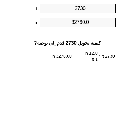
ft
=
in
كيفية تحويل 2730 قدم إلى بوصة?
12.0 in
= 32760.0 in
2730 ft *
1 ft