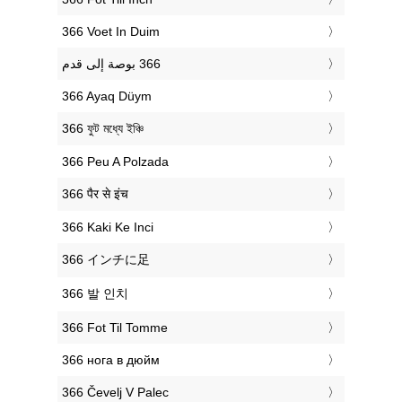
‎366 Voet In Duim
‎366 Ayaq Düym
‎366 ফুট মধ্যে ইঞ্চি
‎366 Peu A Polzada
‎366 पैर से इंच
‎366 Kaki Ke Inci
‎366 インチに足
‎366 발 인치
‎366 Fot Til Tomme
‎366 нога в дюйм
‎366 Čevelj V Palec