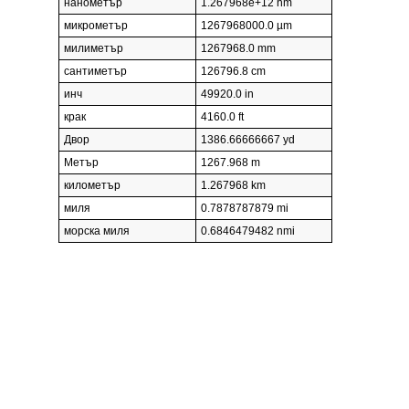
нанометър
1.267968e+12 nm
микрометър
1267968000.0 µm
милиметър
1267968.0 mm
сантиметър
126796.8 cm
инч
49920.0 in
крак
4160.0 ft
Двор
1386.66666667 yd
Метър
1267.968 m
километър
1.267968 km
миля
0.7878787879 mi
морска миля
0.6846479482 nmi