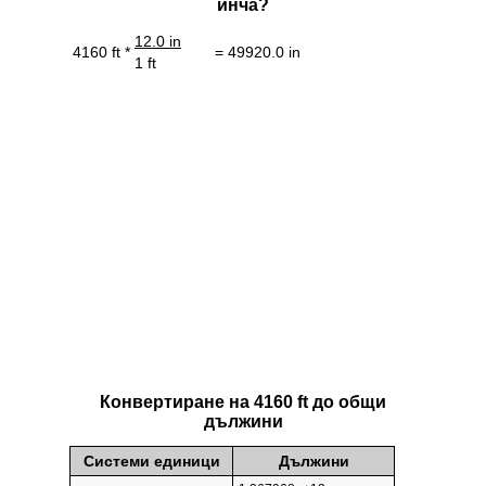
инча?
12.0 in
4160 ft *
= 49920.0 in
1 ft
Конвертиране на 4160 ft до общи
дължини
Системи единици
Дължини