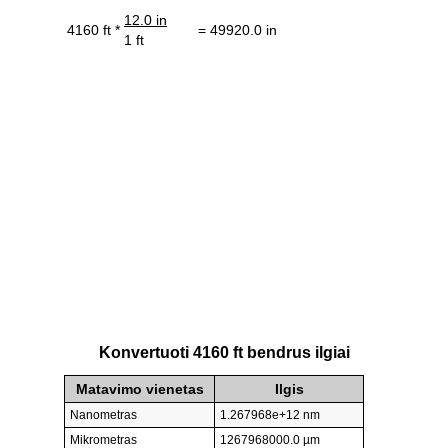
12.0 in
4160 ft *
= 49920.0 in
1 ft
Konvertuoti 4160 ft bendrus ilgiai
Matavimo vienetas
Ilgis
Nanometras
1.267968e+12 nm
Mikrometras
1267968000.0 µm