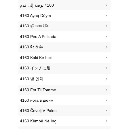
‎4160 Ayaq Düym
‎4160 ফুট মধ্যে ইঞ্চি
‎4160 Peu A Polzada
‎4160 पैर से इंच
‎4160 Kaki Ke Inci
‎4160 インチに足
‎4160 발 인치
‎4160 Fot Til Tomme
‎4160 нога в дюйм
‎4160 Čevelj V Palec
‎4160 Këmbë Në Inç