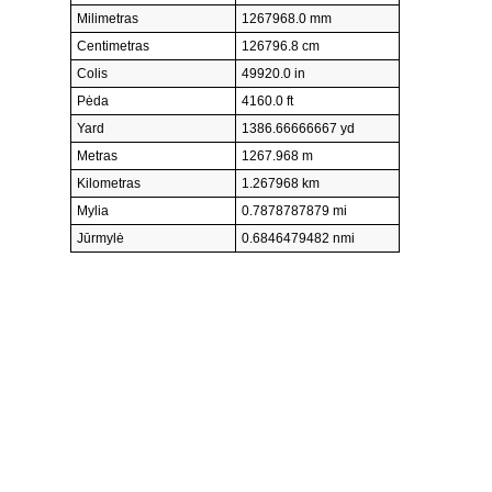
Milimetras
1267968.0 mm
Centimetras
126796.8 cm
Colis
49920.0 in
Pėda
4160.0 ft
Yard
1386.66666667 yd
Metras
1267.968 m
Kilometras
1.267968 km
Mylia
0.7878787879 mi
Jūrmylė
0.6846479482 nmi