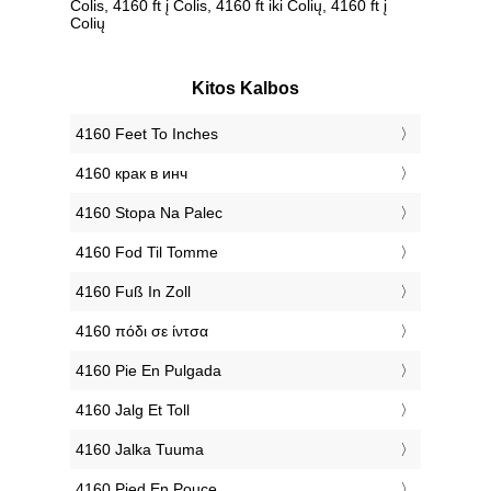
Colis, 4160 ft į Colis, 4160 ft iki Colių, 4160 ft į
Colių
Kitos Kalbos
‎4160 Feet To Inches
‎4160 крак в инч
‎4160 Stopa Na Palec
‎4160 Fod Til Tomme
‎4160 Fuß In Zoll
‎4160 πόδι σε ίντσα
‎4160 Pie En Pulgada
‎4160 Jalg Et Toll
‎4160 Jalka Tuuma
‎4160 Pied En Pouce