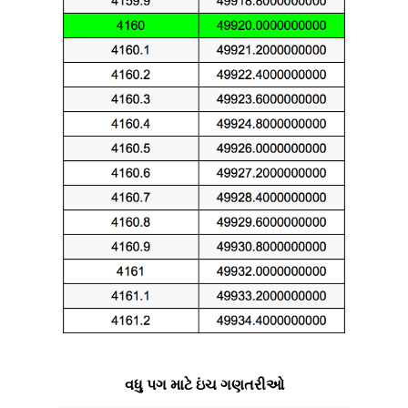
વધુ પગ માટે ઇંચ ગણતરીઓ