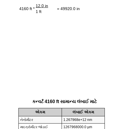
12.0 in
4160 ft *
= 49920.0 in
1 ft
કન્વર્ટ 4160 ft સામાન્ય લંબાઈ માટે
એકમ
લંબાઈ એકમ
નેનોમીટર
1.267968e+12 nm
માઇક્રોમીટર જોડાઈ
1267968000.0 µm