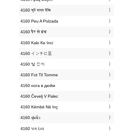
‎4160 ফুট মধ্যে ইঞ্চি
‎4160 Peu A Polzada
‎4160 पैर से इंच
‎4160 Kaki Ke Inci
‎4160 インチに足
‎4160 발 인치
‎4160 Fot Til Tomme
‎4160 нога в дюйм
‎4160 Čevelj V Palec
‎4160 Këmbë Në Inç
‎4160 ฟุตนิ้ว
‎4160 પગ ઇંચ