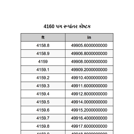
4160 પગ રૂપાંતર કોષ્ટક