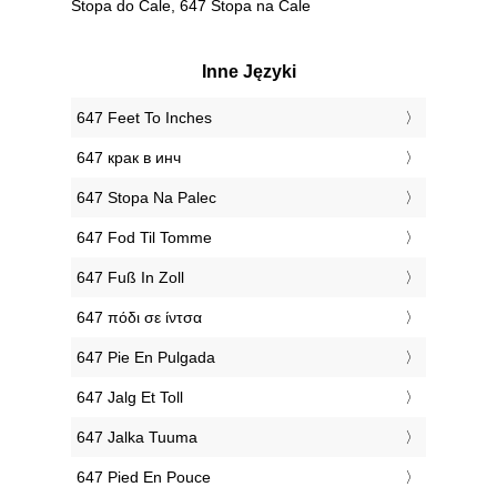
Stopa do Cale, 647 Stopa na Cale
Inne Języki
‎647 Feet To Inches
‎647 крак в инч
‎647 Stopa Na Palec
‎647 Fod Til Tomme
‎647 Fuß In Zoll
‎647 πόδι σε ίντσα
‎647 Pie En Pulgada
‎647 Jalg Et Toll
‎647 Jalka Tuuma
‎647 Pied En Pouce