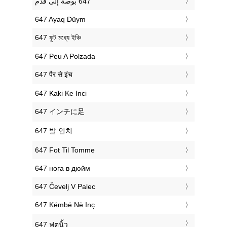
‎647 Ayaq Düym
‎647 ফুট মধ্যে ইঞ্চি
‎647 Peu A Polzada
‎647 पैर से इंच
‎647 Kaki Ke Inci
‎647 インチに足
‎647 발 인치
‎647 Fot Til Tomme
‎647 нога в дюйм
‎647 Čevelj V Palec
‎647 Këmbë Në Inç
‎647 ฟุตนิ้ว