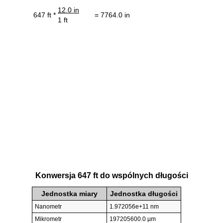
12.0 in
647 ft *
= 7764.0 in
1 ft
Konwersja 647 ft do wspólnych długości
Jednostka miary
Jednostka długości
Nanometr
1.972056e+11 nm
Mikrometr
197205600.0 µm