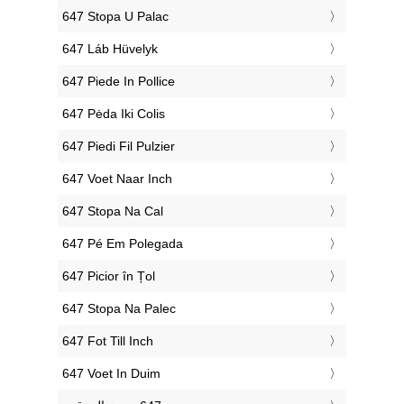
‎647 Stopa U Palac
‎647 Láb Hüvelyk
‎647 Piede In Pollice
‎647 Pėda Iki Colis
‎647 Piedi Fil Pulzier
‎647 Voet Naar Inch
‎647 Stopa Na Cal
‎647 Pé Em Polegada
‎647 Picior în Țol
‎647 Stopa Na Palec
‎647 Fot Till Inch
‎647 Voet In Duim