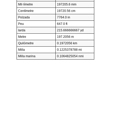
Mil·límetre
197205.6 mm
Centímetre
19720.56 cm
Polzada
7764.0 in
Peu
647.0 ft
Iarda
215.666666667 yd
Metre
197.2056 m
Quilòmetre
0.1972056 km
Milla
0.1225378788 mi
Milla marina
0.1064825054 nmi