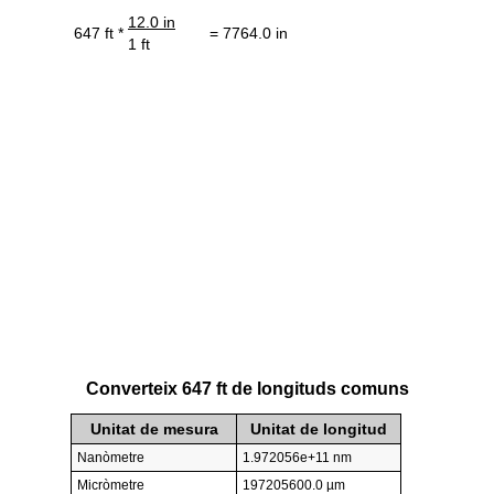
12.0 in
647 ft *
= 7764.0 in
1 ft
Converteix 647 ft de longituds comuns
Unitat de mesura
Unitat de longitud
Nanòmetre
1.972056e+11 nm
Micròmetre
197205600.0 µm