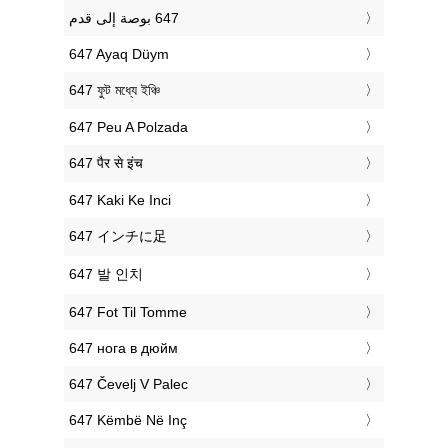
‎647 Ayaq Düym
‎647 ফুট মধ্যে ইঞ্চি
‎647 Peu A Polzada
‎647 पैर से इंच
‎647 Kaki Ke Inci
‎647 インチに足
‎647 발 인치
‎647 Fot Til Tomme
‎647 нога в дюйм
‎647 Čevelj V Palec
‎647 Këmbë Në Inç