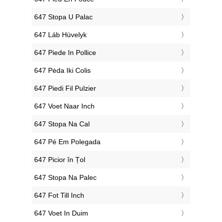
‎647 Stopa U Palac
‎647 Láb Hüvelyk
‎647 Piede In Pollice
‎647 Pėda Iki Colis
‎647 Piedi Fil Pulzier
‎647 Voet Naar Inch
‎647 Stopa Na Cal
‎647 Pé Em Polegada
‎647 Picior în Țol
‎647 Stopa Na Palec
‎647 Fot Till Inch
‎647 Voet In Duim