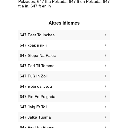
Polzades, 647 ft a Polzada, 647 ft en Polzada, 647
ft a in, 647 ft en in
Altres Idiomes
‎647 Feet To Inches
‎647 крак в инч
‎647 Stopa Na Palec
‎647 Fod Til Tomme
‎647 Fuß In Zoll
‎647 πόδι σε ίντσα
‎647 Pie En Pulgada
‎647 Jalg Et Toll
‎647 Jalka Tuuma
‎647 Pied En Pouce