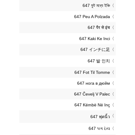
‎647 ফুট মধ্যে ইঞ্চি
‎647 Peu A Polzada
‎647 पैर से इंच
‎647 Kaki Ke Inci
‎647 インチに足
‎647 발 인치
‎647 Fot Til Tomme
‎647 нога в дюйм
‎647 Čevelj V Palec
‎647 Këmbë Në Inç
‎647 ฟุตนิ้ว
‎647 પગ ઇંચ