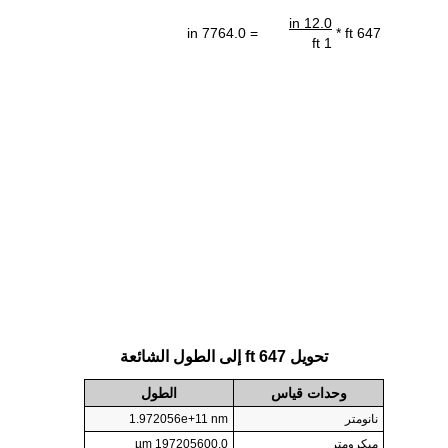
12.0 in
= 7764.0 in
647 ft *
1 ft
تحويل 647 ft إلى الطول الشائعة
وحدات قياس
الطول
نانومتر
1.972056e+11 nm
ميكرومتر
197205600.0 µm