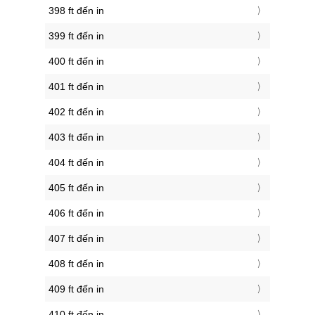
398 ft đến in
399 ft đến in
400 ft đến in
401 ft đến in
402 ft đến in
403 ft đến in
404 ft đến in
405 ft đến in
406 ft đến in
407 ft đến in
408 ft đến in
409 ft đến in
410 ft đến in