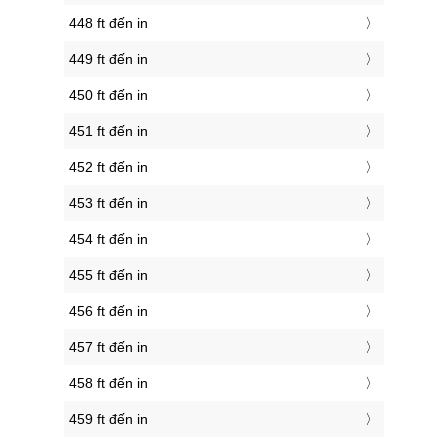
448 ft đến in
449 ft đến in
450 ft đến in
451 ft đến in
452 ft đến in
453 ft đến in
454 ft đến in
455 ft đến in
456 ft đến in
457 ft đến in
458 ft đến in
459 ft đến in