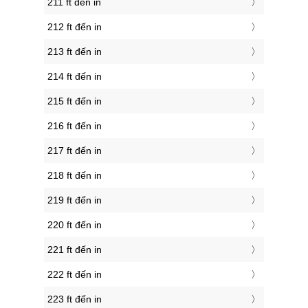
211 ft đến in
212 ft đến in
213 ft đến in
214 ft đến in
215 ft đến in
216 ft đến in
217 ft đến in
218 ft đến in
219 ft đến in
220 ft đến in
221 ft đến in
222 ft đến in
223 ft đến in