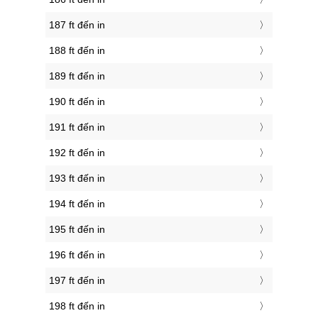
187 ft đến in
188 ft đến in
189 ft đến in
190 ft đến in
191 ft đến in
192 ft đến in
193 ft đến in
194 ft đến in
195 ft đến in
196 ft đến in
197 ft đến in
198 ft đến in