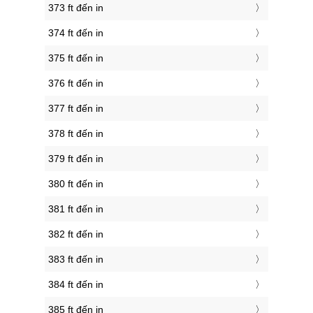
373 ft đến in
374 ft đến in
375 ft đến in
376 ft đến in
377 ft đến in
378 ft đến in
379 ft đến in
380 ft đến in
381 ft đến in
382 ft đến in
383 ft đến in
384 ft đến in
385 ft đến in