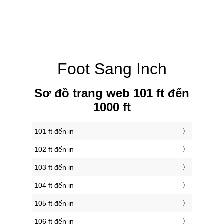
Foot Sang Inch
Sơ đồ trang web 101 ft đến
1000 ft
101 ft đến in
102 ft đến in
103 ft đến in
104 ft đến in
105 ft đến in
106 ft đến in