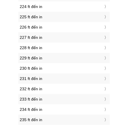
224 ft đến in
225 ft đến in
226 ft đến in
227 ft đến in
228 ft đến in
229 ft đến in
230 ft đến in
231 ft đến in
232 ft đến in
233 ft đến in
234 ft đến in
235 ft đến in