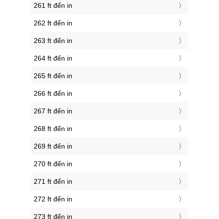
261 ft đến in
262 ft đến in
263 ft đến in
264 ft đến in
265 ft đến in
266 ft đến in
267 ft đến in
268 ft đến in
269 ft đến in
270 ft đến in
271 ft đến in
272 ft đến in
273 ft đến in