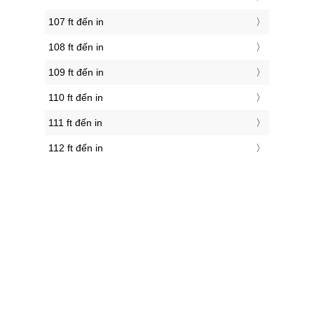
107 ft đến in
108 ft đến in
109 ft đến in
110 ft đến in
111 ft đến in
112 ft đến in