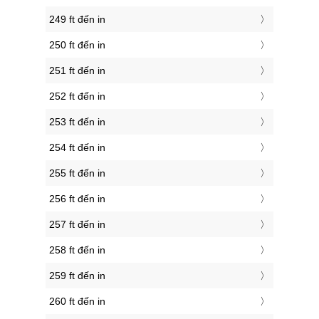
249 ft đến in
250 ft đến in
251 ft đến in
252 ft đến in
253 ft đến in
254 ft đến in
255 ft đến in
256 ft đến in
257 ft đến in
258 ft đến in
259 ft đến in
260 ft đến in