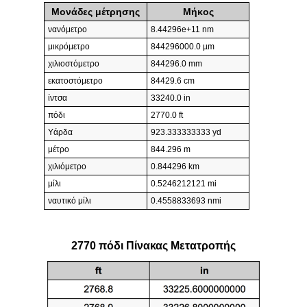
Μονάδες μέτρησης
Μήκος
νανόμετρο
8.44296e+11 nm
μικρόμετρο
844296000.0 µm
χιλιοστόμετρο
844296.0 mm
εκατοστόμετρο
84429.6 cm
ίντσα
33240.0 in
πόδι
2770.0 ft
Υάρδα
923.333333333 yd
μέτρο
844.296 m
χιλιόμετρο
0.844296 km
μίλι
0.5246212121 mi
ναυτικό μίλι
0.4558833693 nmi
2770 πόδι Πίνακας Μετατροπής