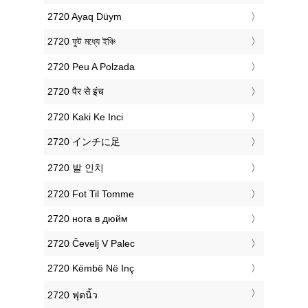
‎2720 Ayaq Düym
‎2720 ফুট মধ্যে ইঞ্চি
‎2720 Peu A Polzada
‎2720 पैर से इंच
‎2720 Kaki Ke Inci
‎2720 インチに足
‎2720 발 인치
‎2720 Fot Til Tomme
‎2720 нога в дюйм
‎2720 Čevelj V Palec
‎2720 Këmbë Në Inç
‎2720 ฟุตนิ้ว