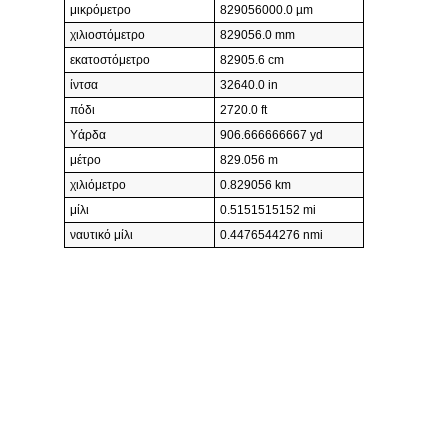
μικρόμετρο
829056000.0 µm
χιλιοστόμετρο
829056.0 mm
εκατοστόμετρο
82905.6 cm
ίντσα
32640.0 in
πόδι
2720.0 ft
Υάρδα
906.666666667 yd
μέτρο
829.056 m
χιλιόμετρο
0.829056 km
μίλι
0.5151515152 mi
ναυτικό μίλι
0.4476544276 nmi