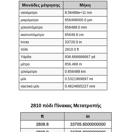
Μονάδες μέτρησης
Μήκη
νανόμετρο
8.56488e+11 nm
μικρόμετρο
856488000.0 µm
χιλιοστόμετρο
856488.0 mm
εκατοστόμετρο
85648.8 cm
ίντσα
33720.0 in
πόδι
2810.0 ft
Υάρδα
936.666666667 yd
μέτρο
856.488 m
χιλιόμετρο
0.856488 km
μίλι
0.5321969697 mi
ναυτικό μίλι
0.4624665227 nmi
2810 πόδι Πίνακας Μετατροπής